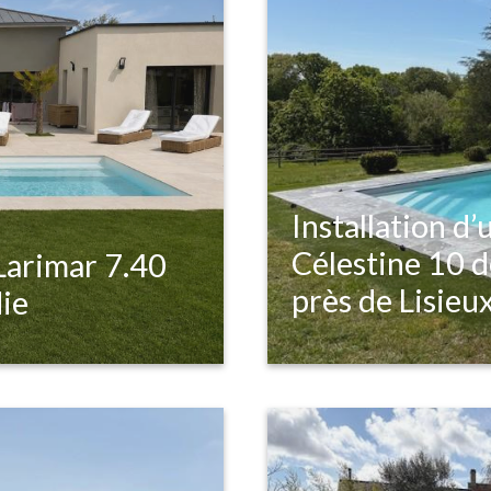
Installation d
Célestine 10 de
 Larimar 7.40
près de Lisieu
ie
Envie d’une piscine da
cet été ? Et pourquoi 
Notre dernière réali