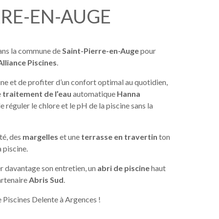
RRE-EN-AUGE
ans la commune de 
Saint-Pierre-en-Auge
 pour 
Alliance Piscines
.
cine et de profiter d’un confort optimal au quotidien, 
 
traitement de l’eau
 automatique 
Hanna 
 réguler le chlore et le pH de la piscine sans la 
té, des 
margelles
 et une 
terrasse en travertin
 ton 
a piscine.
ter davantage son entretien, un 
abri de piscine
 haut 
rtenaire 
Abris Sud
.
e Piscines Delente à Argences !