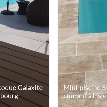
 coque Galaxite
Mini-piscine S
abourg
courant à Lisi
Zoom sur la réalisati