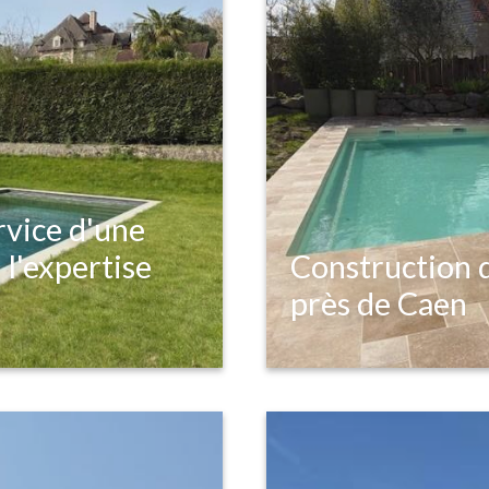
rvice d'une
 l'expertise
Construction d
près de Caen
e sur une piscine en 
Découvrez la création
lique complète, 
spacieux à Rots, au c
ipements de sécurité 