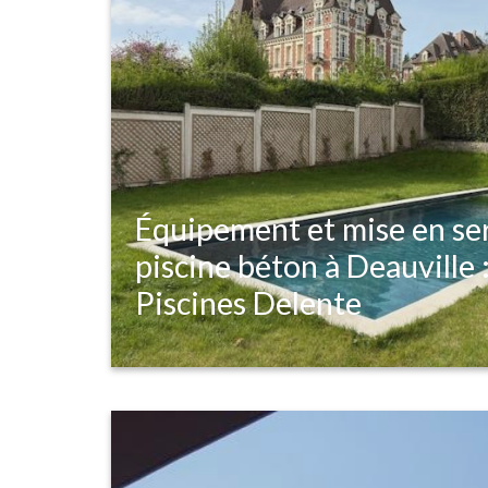
Équipement et mise en se
piscine béton à Deauville :
Piscines Delente
Découvrez notre intervention techniqu
béton à Deauville : installation hydrau
traitement automatique au sel et équ
connectés.