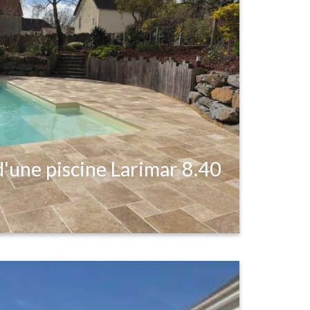
'une piscine Larimar 8.40
 d'un espace de baignade élégant et 
œur du bassin caennais.