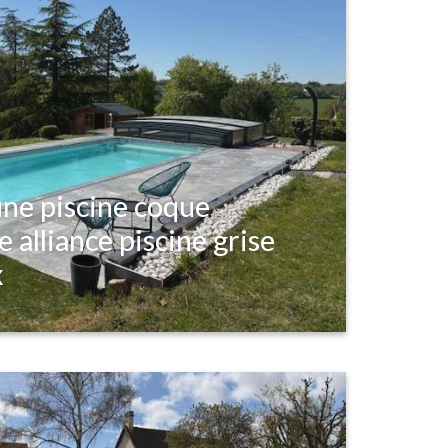
’une piscine coque
 alliance piscine grise
x
ns votre jardin pour vous rafraîchir 
pas opter pour la piscine Célestine ? 
sation vous convaincra sûrement !