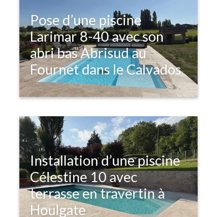
Pose d’une piscine
Larimar 8-40 avec son
abri bas Abrisud au
Fournet dans le Calvados
Installation d’une piscine
Célestine 10 avec
terrasse en travertin à
Houlgate