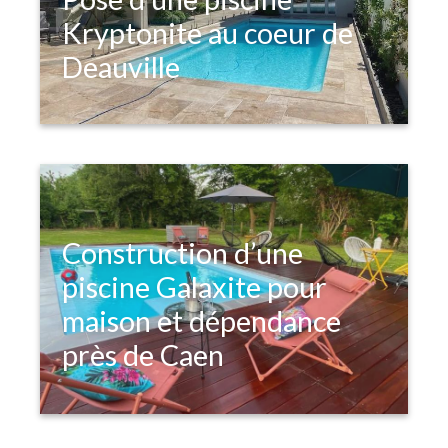
Kryptonite au coeur de
Deauville
Construction d’une
piscine Galaxite pour
maison et dépendance
près de Caen