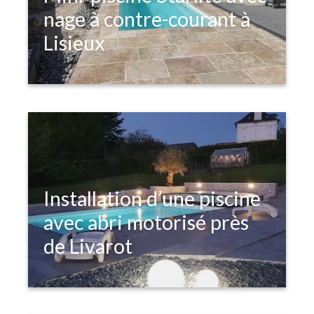
nage à contre-courant à
Lisieux
Zoom sur la réalisation d'une mini-
piscine STARLITE à Lisieux, pour une
performance sportive au top grâce à
la nage à contre-courant.
Installation d’une piscine
avec abri motorisé près
de Livarot