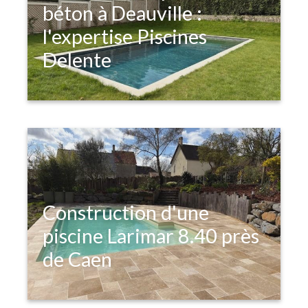
béton à Deauville :
l'expertise Piscines
Delente
Découvrez notre intervention 
technique sur une piscine en béton à 
Deauville : installation hydraulique 
complète, traitement automatique au 
sel et équipements de sécurité 
connectés.
Construction d'une
piscine Larimar 8.40 près
de Caen
Découvrez la création d'un espace de 
baignade élégant et spacieux à Rots, 