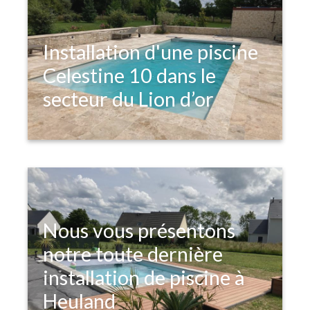
Installation d'une piscine
Celestine 10 dans le
secteur du Lion d’or
Nous vous présentons
notre toute dernière
installation de piscine à
Heuland