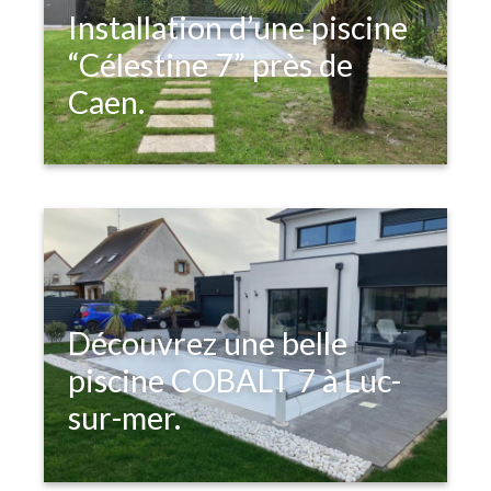
Installation d’une piscine
“Célestine 7” près de
Caen.
Découvrez une belle
piscine COBALT 7 à Luc-
sur-mer.