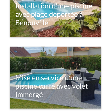
Installation d’une piscine
avec plage déportée à
Bénouville
Mise en service d’une
piscine carré avec volet
immergé